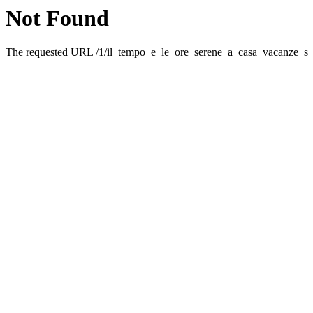
Not Found
The requested URL /1/il_tempo_e_le_ore_serene_a_casa_vacanze_s_g