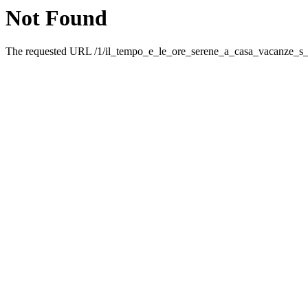
Not Found
The requested URL /1/il_tempo_e_le_ore_serene_a_casa_vacanze_s_g