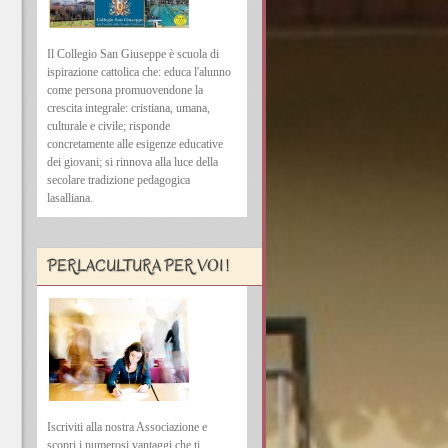
Il Collegio San Giuseppe è scuola di
ispirazione cattolica che: educa l'alunno
come persona promuovendone la
crescita integrale: cristiana, umana,
culturale e civile; risponde
concretamente alle esigenze educative
dei giovani; si rinnova alla luce della
secolare tradizione pedagogica
lasalliana.
PERLACULTURA PER VOI !
Iscriviti alla nostra Associazione e
scopri i numerosi vantaggi che ti