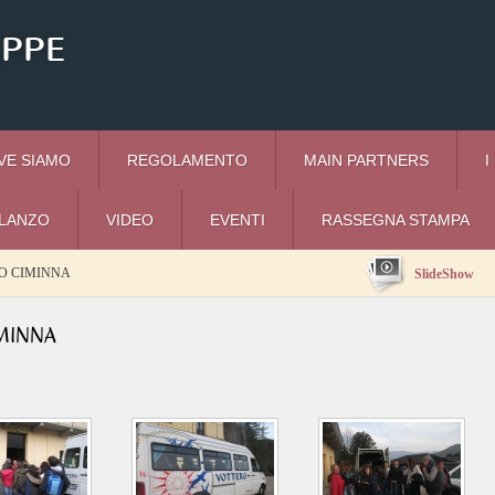
EPPE
VE SIAMO
REGOLAMENTO
MAIN PARTNERS
I
I LANZO
VIDEO
EVENTI
RASSEGNA STAMPA
O CIMINNA
SlideShow
MINNA