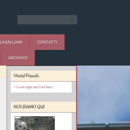
 LASALLIANI
CONTATTI
ARCHIVIO
World Friend's
Good night and God bless
NOI SIAMO QUI