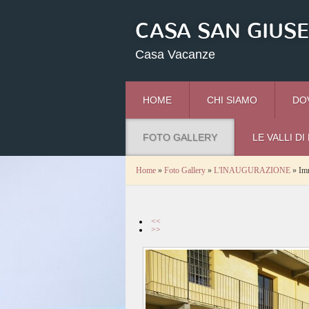
CASA SAN GIUS
Casa Vacanze
HOME
CHI SIAMO
DO
FOTO GALLERY
LE VALLI D
Home
»
Foto Gallery
»
L'INAUGURAZIONE
» Im
<<
>>