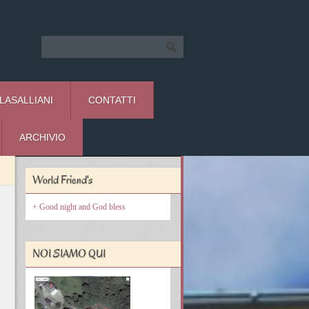
 LASALLIANI
CONTATTI
ARCHIVIO
World Friend's
Good night and God bless
NOI SIAMO QUI