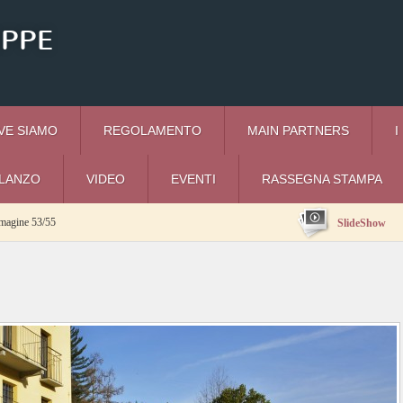
EPPE
VE SIAMO
REGOLAMENTO
MAIN PARTNERS
I
I LANZO
VIDEO
EVENTI
RASSEGNA STAMPA
magine 53/55
SlideShow