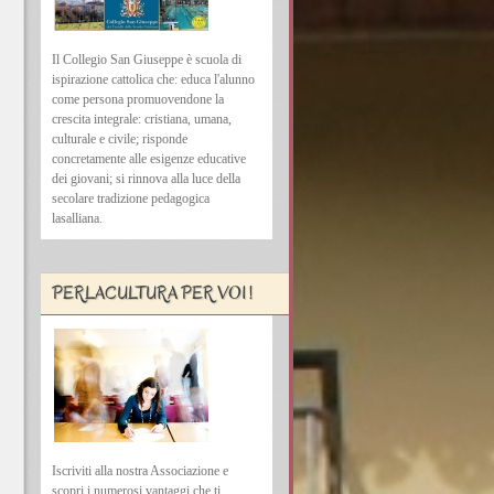
Il Collegio San Giuseppe è scuola di
ispirazione cattolica che: educa l'alunno
come persona promuovendone la
crescita integrale: cristiana, umana,
culturale e civile; risponde
concretamente alle esigenze educative
dei giovani; si rinnova alla luce della
secolare tradizione pedagogica
lasalliana.
PERLACULTURA PER VOI !
Iscriviti alla nostra Associazione e
scopri i numerosi vantaggi che ti