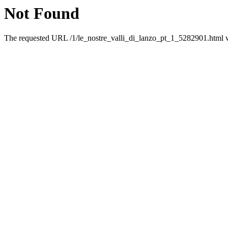
Not Found
The requested URL /1/le_nostre_valli_di_lanzo_pt_1_5282901.html wa