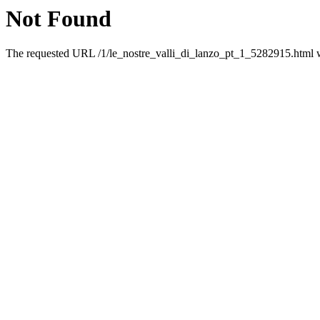
Not Found
The requested URL /1/le_nostre_valli_di_lanzo_pt_1_5282915.html wa